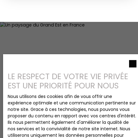
CC Fuel. Au 1er étage : Un appartement F2
550 € /mois hors charges (même commerce
comprenant : couloir d'entrée avec placard de
depuis 4 ans) Chauffage gaz indépendant et
rangement, une chambre, WC individuel, salle de
ballon d'eau chaude indépendant Le commerce
bains, rangement, salon-séjour, cuisine
participe au paiement de la taxe foncière à
aménagée. Cc gaz. Au-dessus : Un appartement
hauteur de 25 % soit 700 € - Un appartement T2
F2 comprenant : couloir d'entrée avec placard de
comprenant : une cuisine équipée, une chambre,
rangement, une chambre, WC individuel, salle de
une salle de bains avec douche, WC, Salon. Double
bains, rangement, salon-séjour, cuisine
vitrage PVC avec volets roulants Loué 350 € /
aménagée. CC gaz. Cave.
mois hors charges Financez une partie de votre
résidence grâce à vos revenus locatifs : Crédit
immobilier de 197 600 € sur 20 ans au taux de 4%
LE RESPECT DE VOTRE VIE PRIVÉE
- Mensualité d'environ 1 197 € (hors assurances)
Revenus locatifs de 900 € / mois
EST UNE PRIORITÉ POUR NOUS
Nous utilisons des cookies afin de vous offrir une
expérience optimale et une communication pertinente sur
notre site. Grace à ces technologies, nous pouvons vous
proposer du contenu en rapport avec vos centres d'intérêt.
Ils nous permettent également d'améliorer la qualité de
nos services et la convivialité de notre site internet. Nous
utiliserons uniquement les données personnelles pour