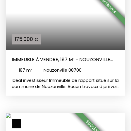
175 000
€
IMMEUBLE À VENDRE, 187 M² - NOUZONVILLE
08700
187
m²
Nouzonville 08700
Idéal investisseur Immeuble de rapport situé sur la
commune de Nouzonville. Aucun travaux à prévoir.
L'immeuble se compose de deux appartements
Au RDC : Appartement 1 comprenant : Une cuisine
équipée, un salon, une salle à manger (ou une
chambre), une chambre, un couloir, un WC
indépendant et une salle d'eau avec douche. Un
jardin de 70 m² Chauffage gaz individuel Double
vitrage bois L'appartement peut être loué 550€ /