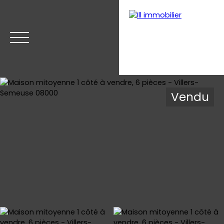
Vendu
Accueil
Acheter
Estimer
Vendre
Nos biens v
Estimation