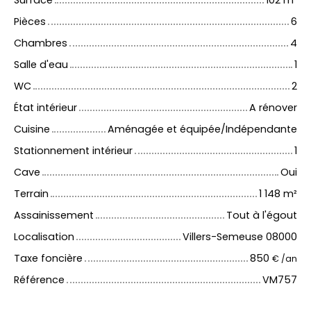
Surface
102
m²
Pièces
6
Chambres
4
Salle d'eau
1
WC
2
État intérieur
A rénover
Cuisine
Aménagée et équipée/Indépendante
Stationnement intérieur
1
Cave
Oui
Terrain
1 148
m²
Assainissement
Tout à l'égout
Localisation
Villers-Semeuse 08000
Taxe foncière
850
€ /an
Référence
VM757