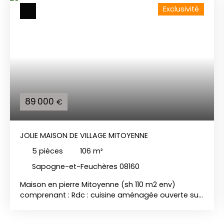
Exclusivité
89 000
€
JOLIE MAISON DE VILLAGE MITOYENNE
5
pièces
106
m²
Sapogne-et-Feuchères 08160
Maison en pierre Mitoyenne (sh 110 m2 env)
comprenant : Rdc : cuisine aménagée ouverte sur
séjour 41 m2, wc, placard Etage : grand palier
desservant 2 chambres, SDB (baignoire, lavabo), 1