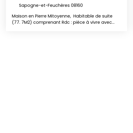
Sapogne-et-Feuchères 08160
Maison en Pierre Mitoyenne, Habitable de suite
(77. 7M2) comprenant Rdc : pièce à vivre avec
coin cuisine séparé, wc, placard 1er Etage : palier,
SDB (baignoire ,lavabo , wc), 2 chambres 2ème
Etage : palier, Débarras, 1 chambre Jardinet fermé
par portail (stationnement ext) DV, Volets
roulants CC Gaz (citerne)