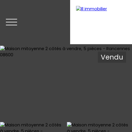
Vendu
Accueil
Acheter
Estimer
Vendre
Nos biens v
Estimation