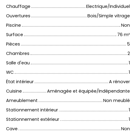
Chauffage
Electrique/Individuel
Ouvertures
Bois/Simple vitrage
Piscine
Non
Surface
76
m²
Pièces
5
Chambres
2
Salle d'eau
1
WC
1
État intérieur
A rénover
Cuisine
Aménagée et équipée/Indépendante
Ameublement
Non meublé
Stationnement intérieur
1
Stationnement extérieur
1
Cave
Non