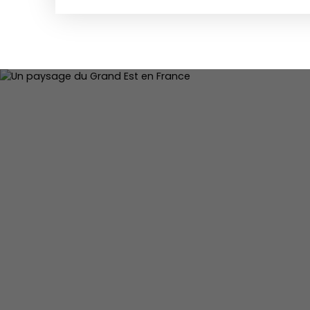
cheminée, une cuisine aménagée, un cellier, une
douche et un WC indépendant. Au 1er étage : d'
desservant 3 chambres dont une avec placard, 
douche et WC. Cave, terrasse de 27 m² et parki
vitrage bois Pompe à chaleur