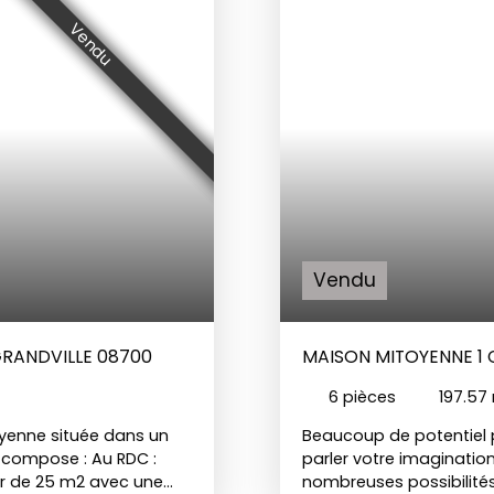
Vendu
Vendu
GRANDVILLE 08700
MAISON MITOYENNE 1 C
08700
6
pièces
197.57
yenne située dans un
Beaucoup de potentiel 
se compose : Au RDC :
parler votre imagination
ur de 25 m2 avec une
nombreuses possibilités