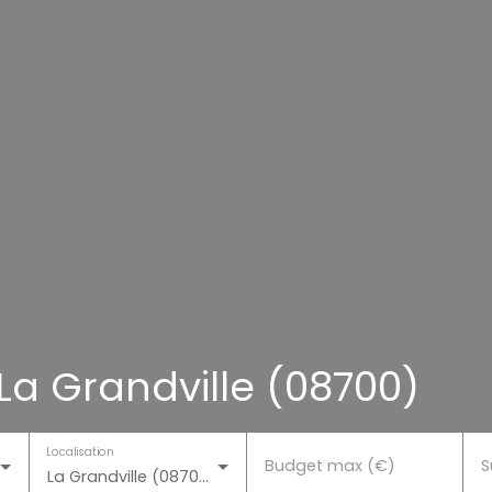
La Grandville (08700)
Localisation
Budget max (€)
S
La Grandville (08700)