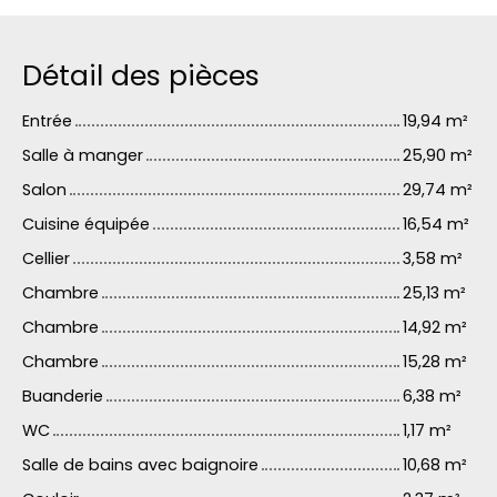
Détail des pièces
Entrée
19,94 m²
Salle à manger
25,90 m²
Salon
29,74 m²
Cuisine équipée
16,54 m²
Cellier
3,58 m²
Chambre
25,13 m²
Chambre
14,92 m²
Chambre
15,28 m²
Buanderie
6,38 m²
WC
1,17 m²
Salle de bains avec baignoire
10,68 m²