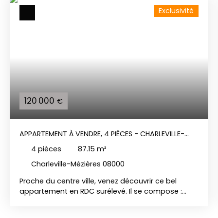
Exclusivité
120 000
€
APPARTEMENT À VENDRE, 4 PIÈCES - CHARLEVILLE-
MÉZIÈRES 08000
4
pièces
87.15
m²
Charleville-Mézières 08000
Proche du centre ville, venez découvrir ce bel
appartement en RDC surélevé. Il se compose :
D'une entrée, d'un grand séjour lumineux, d'une
cuisine équipée, d'une salle d'eau avec douche et