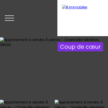
Coup de cœur
Accueil
Acheter
Estimer
Vendre
Nos biens v
Estimation