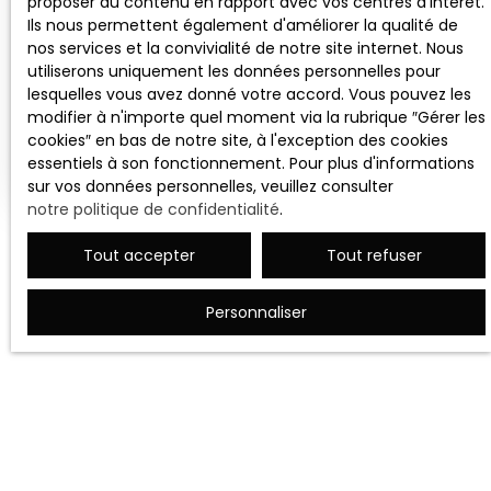
proposer du contenu en rapport avec vos centres d'intérêt.
Ils nous permettent également d'améliorer la qualité de
MAISON MITOYENNE 2 CÔTÉS À VENDRE, 6
nos services et la convivialité de notre site internet. Nous
PIÈCES - CHARLEVILLE-MÉZIÈRES 08000
6
pièces
125
m²
utiliserons uniquement les données personnelles pour
lesquelles vous avez donné votre accord. Vous pouvez les
Charleville-Mézières 08000
modifier à n'importe quel moment via la rubrique ″Gérer les
cookies″ en bas de notre site, à l'exception des cookies
Jolie maison de ville secteur Saint Julien Venez vite
essentiels à son fonctionnement. Pour plus d'informations
découvrir cette charmante maison mitoyenne
sur vos données personnelles, veuillez consulter
des deux côtés, située au calme. Au RDC : Entrée /
notre politique de confidentialité
.
couloir Beau salon avec cheminée (21,50m²) Salle
à manger de 17,40 m² Une cuisine équipée WC Au
Tout accepter
Tout refuser
1er étage : 3 chambres de 10, 17,90 et 16 m² Une
Page
salle de bains avec douche et WC Au 2ème étage
1 / 2
: Une chambre de 16,60 m² Un grenier A l'extérieur
Personnaliser
vous trouverez une grande terrasse carrelée et
couverte, un beau jardin sans aucun vis à vis et
deux ateliers La toiture en ardoise, la chaudière
gaz et l'installation électrique sont neuves Double
vitrage en PVC avec volets roulants