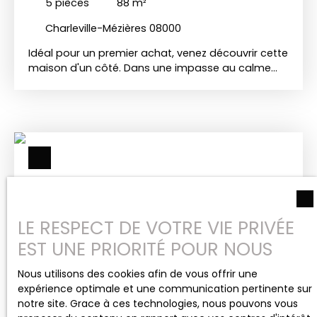
5
pièces
88
m²
Charleville-Mézières 08000
Idéal pour un premier achat, venez découvrir cette
maison d'un côté. Dans une impasse au calme
elle se compose : Au RDC : D'une entrée, d'une
cuisine équipée, d'un séjour, d'une buanderie très
pratique , d'une salle d'eau avec douche et d'un
WC indépendant. Au 1er étage : Un palier dessert
deux chambres, dont une de plus de 15 m² et un
WC. Au 2ème étage : Un couloir, une chambre, un
bureau et un grenier aménageable. La maison
dispose d'une cave et d'une belle terrasse Double
vitrage bois avec volets battants en PVC
Chauffage gaz
LE RESPECT DE VOTRE VIE PRIVÉE
EST UNE PRIORITÉ POUR NOUS
Nous utilisons des cookies afin de vous offrir une
188 000
€
expérience optimale et une communication pertinente sur
notre site. Grace à ces technologies, nous pouvons vous