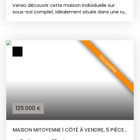
Venez découvrir cette maison individuelle sur
sous-sol complet, idéalement située dans une rue
paisible, elle comprend : Au RDC : une entrée avec
placard, une cuisine indépendante aménagée. Le
séjour lumineux offre un bel espace de vie
pouvant faire office de salon et salle à manger.
un couloir dessert trois chambres, dont deux
équipées de placards intégrés, une salle de bains
Exclusivité
avec baignoire et douche, un WC indépendant. Au
1er étage : Un grenier aménageable d’environ 70
m² Le bien dispose d'une terrasse et d'un jardin
ainsi que d’un vaste sous-sol avec plusieurs
espaces de stockage et la possibilité de
stationner jusqu’à 3 véhicules. Double vitrage bois
volets électriques Chauffage au gaz
125 000
€
MAISON MITOYENNE 1 CÔTÉ À VENDRE, 5 PIÈCES
- CHARLEVILLE-MÉZIÈRES 08000