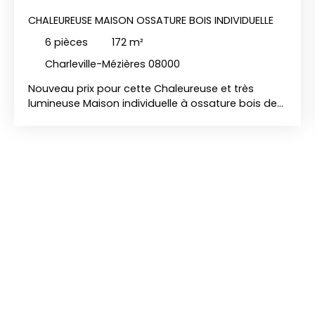
CHALEUREUSE MAISON OSSATURE BOIS INDIVIDUELLE
6
pièces
172
m²
Charleville-Mézières 08000
Nouveau prix pour cette Chaleureuse et très
lumineuse Maison individuelle à ossature bois de
171 m², sur sous-sol, implantée sur un terrain
arboré de 1 071 m² Elle se compose : AU RDC: Entrée
avec placards, Cuisine ouverte sur grande pièce
de vie baignée de lumière, 1 chambre, Salle de
bains, WC indépendant, Buanderie Etage :
Mezzanine (espace détente) 3 chambres dont
une modulable (possibilité 5ᵉ chambre) S/sol:
Garage, Stationnements extérieurs Pompe à
chaleur Poêle à granulés Construction ossature
bois, chaleureuse et performante Accès rapide à
la ville et aux grands axes routiers