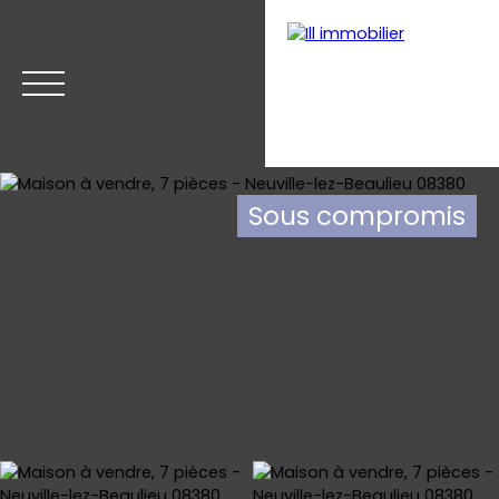
Sous compromis
Accueil
Acheter
Estimer
Vendre
Nos biens v
Estimation