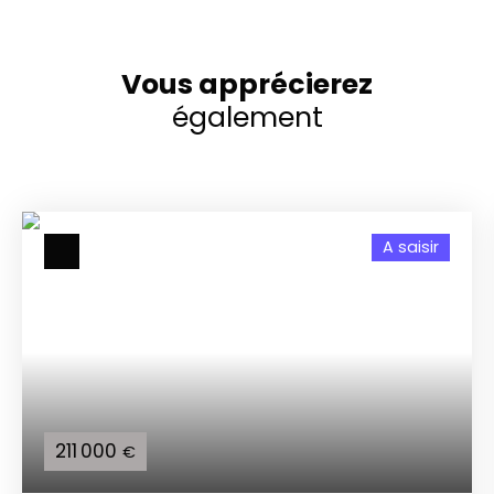
Vous apprécierez
également
A saisir
211 000
€