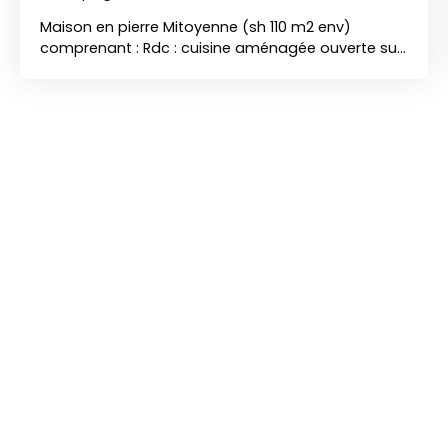
Maison en pierre Mitoyenne (sh 110 m2 env)
comprenant : Rdc : cuisine aménagée ouverte sur
séjour 41 m2, wc, placard Etage : grand palier
desservant 2 chambres, SDB (baignoire, lavabo), 1
pièce noire (bureau/chambre d'appoint)
Possibilité de créer un étage Jardinet sans vis à vis
(terrasse bois, petit cabanon) DV PVC, volets
roulants, CC GAZ (citerne) Maison actuellement
louée 480 € (Fin de Bail le 31 janvier 2027)