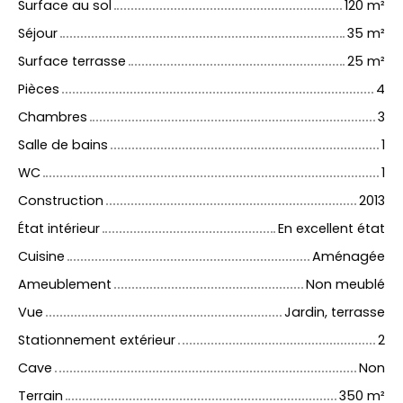
Surface au sol
120
m²
Séjour
35
m²
Surface terrasse
25
m²
Pièces
4
Chambres
3
Salle de bains
1
WC
1
Construction
2013
État intérieur
En excellent état
Cuisine
Aménagée
Ameublement
Non meublé
Vue
Jardin, terrasse
Stationnement extérieur
2
Cave
Non
Terrain
350
m²