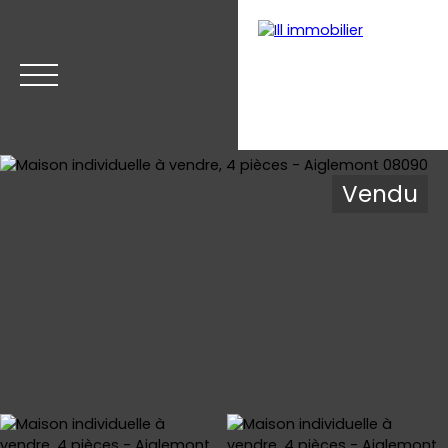
Vendu
Accueil
Acheter
Estimer
Vendre
Nos biens v
Estimation