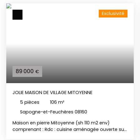
Exclusivité
89 000
€
JOLIE MAISON DE VILLAGE MITOYENNE
5
pièces
106
m²
Sapogne-et-Feuchères 08160
Maison en pierre Mitoyenne (sh 110 m2 env)
comprenant : Rdc : cuisine aménagée ouverte sur
séjour 41 m2, wc, placard Etage : grand palier