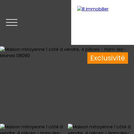
Exclusivité
Accueil
Acheter
Estimer
Vendre
Nos biens v
Estimation