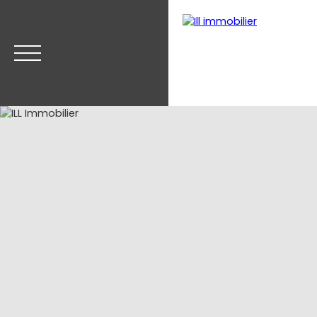
Accueil
Acheter
Estimer
Vendre
Nos biens v
Estimation