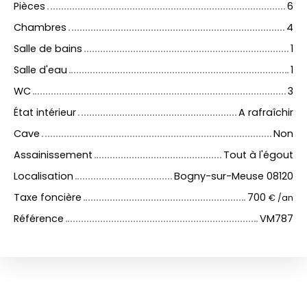
Pièces
6
Chambres
4
Salle de bains
1
Salle d'eau
1
WC
3
État intérieur
A rafraîchir
Cave
Non
Assainissement
Tout à l'égout
Localisation
Bogny-sur-Meuse 08120
Taxe foncière
700
€ /an
Référence
VM787