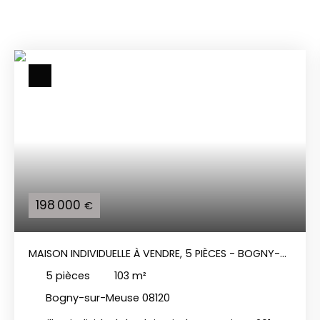
198 000
€
MAISON INDIVIDUELLE À VENDRE, 5 PIÈCES - BOGNY-
SUR-MEUSE 08120
5
pièces
103
m²
Bogny-sur-Meuse 08120