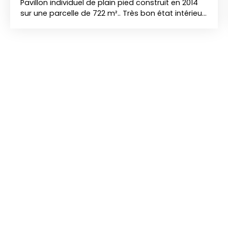
Pavillon individuel de plain pied construit en 2014
sur une parcelle de 722 m².. Très bon état intérieur.
Au RDC : Entrée, cuisine aménagée ouverte sur un
beau séjour de 37 m² avec poêle à granulés, WC
indépendant, couloir desservant une salle de
bains avec baignoire balnéo, une buanderie, deux
chambres dont une avec coin dressing et un
bureau (ou chambre d'enfant). Garage un
véhicule avec porte motorisée Belle terrasse sans
vis à vis à l'arrière de la maison équipée d'une
pergola. Jardin avec abri de jardin (sur dalle
béton) Parking 3 véhicules à l'avant Chauffage
par poêle à granulés et radiateurs électriques
Double vitrage PVC avec volets roulants
électriques