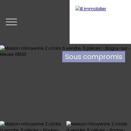
Sous compromis
Accueil
Acheter
Estimer
Vendre
Nos biens v
Estimation