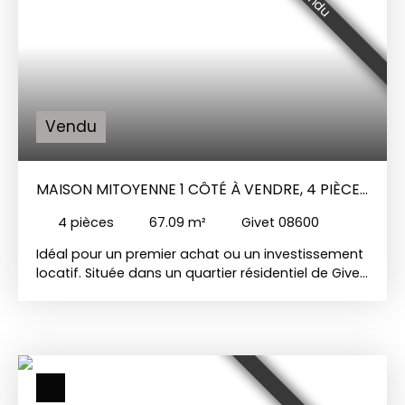
Vendu
MAISON MITOYENNE 1 CÔTÉ À VENDRE, 4 PIÈCES
- GIVET 08600
4
pièces
67.09
m²
Givet 08600
Idéal pour un premier achat ou un investissement
locatif. Située dans un quartier résidentiel de Givet,
venez découvrir cette jolie maison mitoyenne d'un
côté. Sur une parcelle de 411 m², elle se compose :
D'une entrée avec placard, d'un WC indépendant,
d'une cuisine, d'une salle de bains avec baignoire,
d'un beau séjour et de deux chambres. La maison
dispose d'un sous-sol complet avec garage.