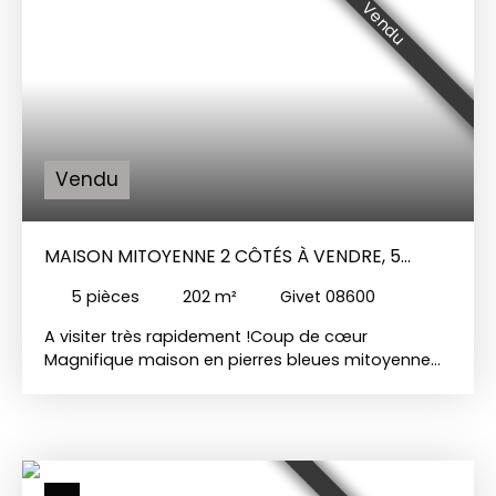
Beau jardin à l'arrière. Après quelques travaux de
Vendu
rénovation cette maison sera un parfaite pour
accueillir votre famille. Simple vitrage bois
Chauffage fioul
Vendu
MAISON MITOYENNE 2 CÔTÉS À VENDRE, 5
PIÈCES - GIVET 08600
5
pièces
202
m²
Givet 08600
A visiter très rapidement !Coup de cœur
Magnifique maison en pierres bleues mitoyenne
des deux côtés, entièrement rénovée en 2019.
Cette maison pleine de charme vous offre de très
beaux volumes. Au RDC : Entrée indépendante,
salon avec insert, salle à manger, cuisine équipée,
buanderie et WC indépendant A l'étage : un palier