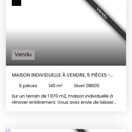
desservant une grande salle de bains avec
baignoire, douche italienne et WC et deux
Vendu
immenses chambres. Deux grands greniers
aménageables Cave Jardin et terrasse
Chauffage gaz Insert bois Double vitrage PVC et
Bois avec volets électriques
Vendu
MAISON INDIVIDUELLE À VENDRE, 5 PIÈCES -
GIVET 08600
5
pièces
140
m²
Givet 08600
Sur un terrain de 1 970 m2, maison individuelle à
rénover entièrement. Vous avez envie de laisser
parler votre imagination ?Cette maison est faites
pour vous ! Au RDC vous trouverez : une entrée, un
grand salon-séjour, une cuisine, une arrière cuisine
avec WC individuel et une chaufferie. A l'étage :