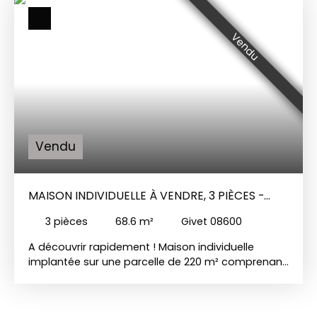
grand palier, 3 chambres, une salle de bains, un
WC individuel. Au-dessus : un grenier
Grand jardin
avec garages
Chauffage gazSimple vitrage bois
Vendu
Vendu
MAISON INDIVIDUELLE À VENDRE, 3 PIÈCES -
GIVET 08600
3
pièces
68.6
m²
Givet 08600
A découvrir rapidement ! Maison individuelle
implantée sur une parcelle de 220 m² comprenant
: Au RDC : une cuisine avec arrière cuisine et un
séjour A l'étage : un couloir desservant 2
chambres et une salle de bains avec douche et