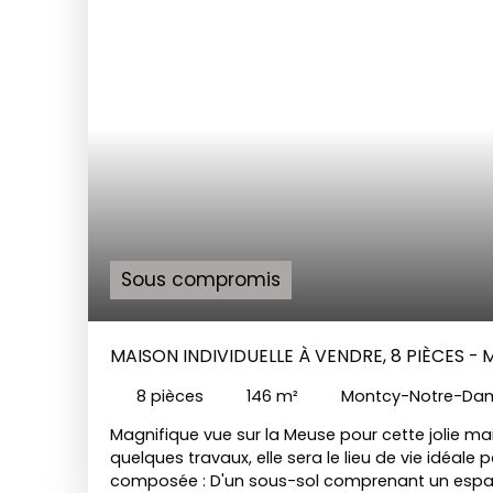
Sous compromis
MAISON INDIVIDUELLE À VENDRE, 8 PIÈCES
08090
8
pièces
146
m²
Montcy-Notre-Da
Magnifique vue sur la Meuse pour cette jolie mai
quelques travaux, elle sera le lieu de vie idéale po
composée : D'un sous-sol comprenant un esp