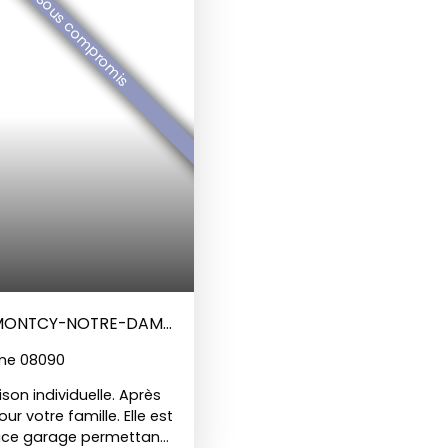
Sous compromis
 - MONTCY-NOTRE-DAME
me 08090
son individuelle. Après
ur votre famille. Elle est
ace garage permettant