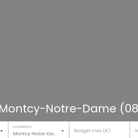
à Montcy-Notre-Dame (0
Localisation
Budget max (€)
S
Montcy-Notre-Dame (08090)