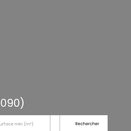
8090)
Rechercher
urface min (m²)