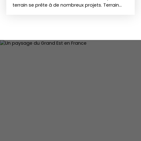
terrain se prête à de nombreux projets. Terrain
constructible d'environ 1 400 m² à viabiliser, ce
terrain peut être diviser vous permettant de
construire deux maisons. Tous les réseaux
passent devant le terrain