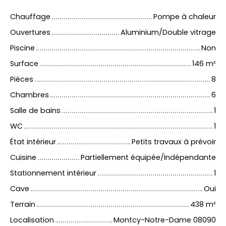
Chauffage
Pompe à chaleur
Ouvertures
Aluminium/Double vitrage
Piscine
Non
Surface
146
m²
Pièces
8
Chambres
6
Salle de bains
1
WC
1
État intérieur
Petits travaux à prévoir
Cuisine
Partiellement équipée/Indépendante
Stationnement intérieur
1
Cave
Oui
Terrain
438
m²
Localisation
Montcy-Notre-Dame 08090