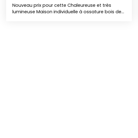
Nouveau prix pour cette Chaleureuse et très
lumineuse Maison individuelle à ossature bois de
171 m², sur sous-sol, implantée sur un terrain
arboré de 1 071 m² Elle se compose : AU RDC: Entrée
avec placards, Cuisine ouverte sur grande pièce
de vie baignée de lumière, 1 chambre, Salle de
bains, WC indépendant, Buanderie Etage :
Mezzanine (espace détente) 3 chambres dont
une modulable (possibilité 5ᵉ chambre) S/sol:
Garage, Stationnements extérieurs Pompe à
chaleur Poêle à granulés Construction ossature
bois, chaleureuse et performante Accès rapide à
la ville et aux grands axes routiers