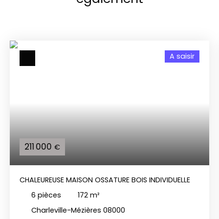
A saisir
211 000
€
CHALEUREUSE MAISON OSSATURE BOIS INDIVIDUELLE
6
pièces
172
m²
Charleville-Mézières 08000