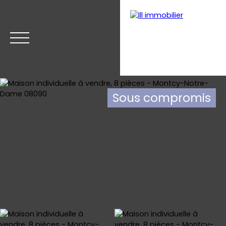
Sous compromis
Accueil
Acheter
Estimer
Vendre
Nos biens v
Estimation